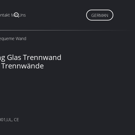
ntakt Mit Uns
GERMAN
 bequeme Wand
ng Glas Trennwand
te Trennwände
001,UL, CE