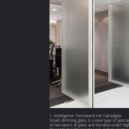
1. Intelligente Trennwand mit Dämpfglas
Smart dimming glass is a new type of special
of two layers of glass and bonded under hi