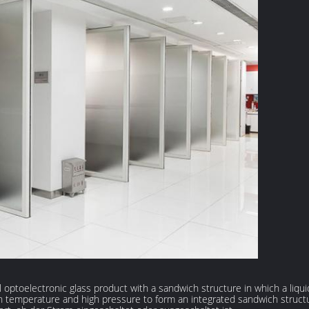
 optoelectronic glass product with a sandwich structure in which a liqu
gh temperature and high pressure to form an integrated sandwich struc