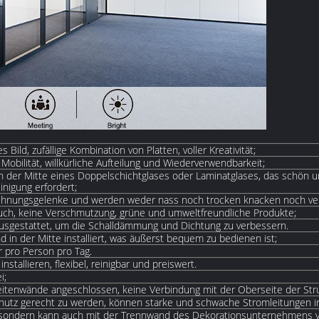
ld, zufällige Kombination von Platten, voller Kreativität;
obilität, willkürliche Aufteilung und Wiederverwendbarkeit;
in der Mitte eines Doppelschichtglases oder Laminatglases, das schön u
inigung erfordert;
ehnungsgelenke und werden weder nass noch trocken knacken noch ver
eruch, keine Verschmutzung, grüne und umweltfreundliche Produkte;
ausgestattet, um die Schalldämmung und Dichtung zu verbessern.
d in der Mitte installiert, was äußerst bequem zu bedienen ist;
r pro Person pro Tag.
tallieren, flexibel, reinigbar und preiswert.
i;
itenwände angeschlossen, keine Verbindung mit der Oberseite der Struk
utz gerecht zu werden, können starke und schwache Stromleitungen i
, sondern kann auch mit der Trennwand des Dekorationsunternehmens 