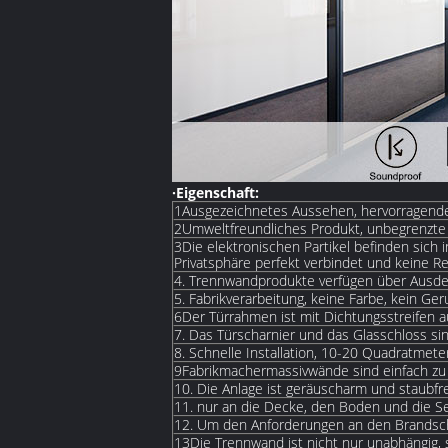
·Eigenschaft:
1Ausgezeichnetes Aussehen, hervorragendes Bi
2Umweltfreundliches Produkt, unbegrenzte M
3Die elektronischen Partikel befinden sich 
Privatsphäre perfekt verbindet und keine Re
4. Trennwandprodukte verfügen über Ausd
5. Fabrikverarbeitung, keine Farbe, kein G
6Der Türrahmen ist mit Dichtungsstreifen 
7. Das Türscharnier und das Glasschloss sin
8. Schnelle Installation, 10-20 Quadratmete
9Fabrikmachermassivwände sind einfach zu ins
10. Die Anlage ist geräuscharm und staubfre
11. nur an die Decke, den Boden und die Se
12. Um den Anforderungen an den Brandsch
13Die Trennwand ist nicht nur unabhängig