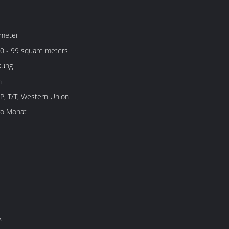
meter
0 - 99 square meters
kung
n
/P, T/T, Western Union
ro Monat
.