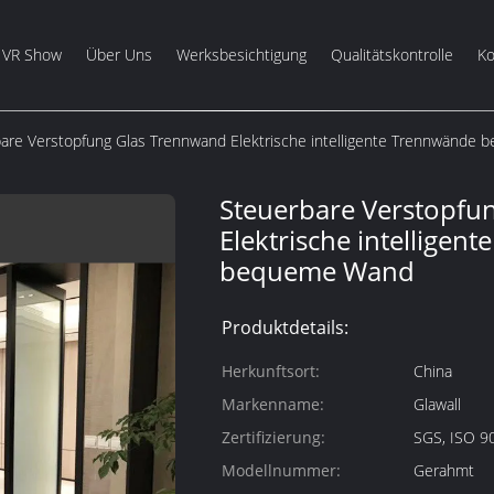
VR Show
Über Uns
Werksbesichtigung
Qualitätskontrolle
Ko
are Verstopfung Glas Trennwand Elektrische intelligente Trennwände
Steuerbare Verstopfu
Elektrische intelligen
bequeme Wand
Produktdetails:
Herkunftsort:
China
Markenname:
Glawall
Zertifizierung:
SGS, ISO 9
Modellnummer:
Gerahmt