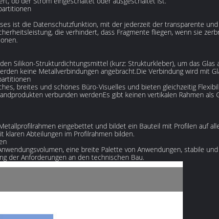
rt, ob der Strom eingeschaltet oder ausgeschaltet ist.
partitionen
ses ist die Datenschutzfunktion, mit der jederzeit der transparente un
cherheitsleistung, die verhindert, dass Fragmente fliegen, wenn sie zer
ionen.
 Silikon-Strukturdichtungsmittel (kurz: Strukturkleber), um das Glas
rden keine Metallverbindungen angebracht.Die Verbindung wird mit Gla
artitionen
es, breites und schönes Büro-Visuelles und bieten gleichzeitig Flexibilitä
ndprodukten verbunden werdenEs gibt keinen vertikalen Rahmen als Ga
etallprofilrahmen eingebettet und bildet ein Bauteil mit Profilen auf a
klaren Abteilungen im Profilrahmen bilden.
den
Anwendungsvolumen, eine breite Palette von Anwendungen, stabile und z
llung der Anforderungen an den technischen Bau.