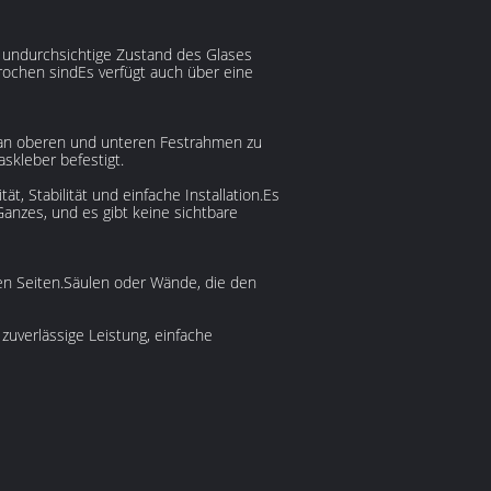
d undurchsichtige Zustand des Glases
brochen sindEs verfügt auch über eine
 an oberen und unteren Festrahmen zu
skleber befestigt.
t, Stabilität und einfache Installation.Es
nzes, und es gibt keine sichtbare
llen Seiten.Säulen oder Wände, die den
uverlässige Leistung, einfache