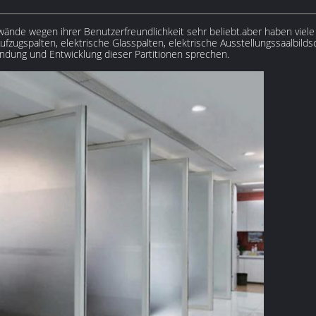
wände wegen ihrer Benutzerfreundlichkeit sehr beliebt.aber haben vie
Aufzugspalten, elektrische Glasspalten, elektrische Ausstellungssaalbilds
ndung und Entwicklung dieser Partitionen sprechen.