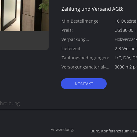
Zahlung und Versand AGB:
Min Bestellmenge:
10 Quadrat
Preis:
US$80.00 1
Verpackung
Holzverpac
Informationen:
Lieferzeit:
2-3 Woche
Zahlungsbedingungen:
L/C, D/A, D
Versorgungsmaterial-
3000 m2 p
Fähigkeit:
KONTAKT
chreibung
Anwendung:
Büro, Konferenzraum usw