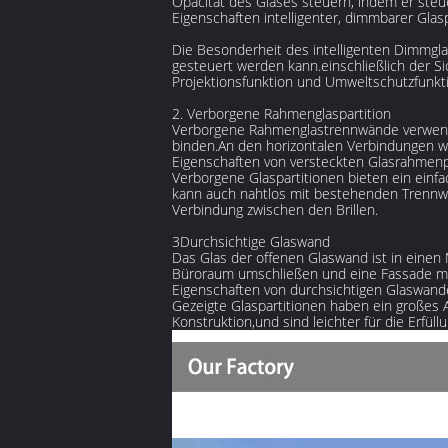
Opacität des Glases steuern, indem er steue
Eigenschaften intelligenter, dimmbarer Glas
Die Besonderheit des intelligenten Dimmgla
gesteuert werden kann.einschließlich der Si
Projektionsfunktion und Umweltschutzfunkt
2. Verborgene Rahmenglaspartition
Verborgene Rahmenglastrennwände verwenden
binden.An den horizontalen Verbindungen we
Eigenschaften von versteckten Glasrahmenp
Verborgene Glaspartitionen bieten ein einfach
kann auch nahtlos mit bestehenden Trennwa
Verbindung zwischen den Brillen.
3Durchsichtige Glaswand
Das Glas der offenen Glaswand ist in einen M
Büroraum umschließen und eine Fassade mit 
Eigenschaften von durchsichtigen Glaswan
Gezeigte Glaspartitionen haben ein großes 
Konstruktion,und sind leichter für die Erfü