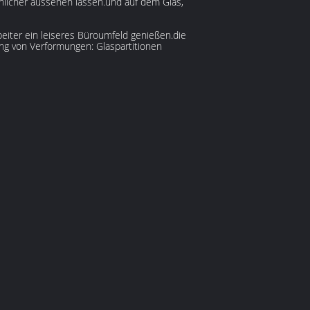
licher aussehen lassen.und auf dem Glas,
iter ein leiseres Büroumfeld genießen.die
ung von Verformungen: Glaspartitionen