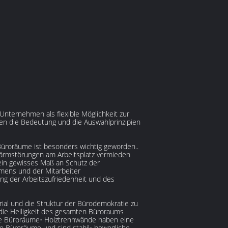
ternehmen als flexible Möglichkeit zur
den die Bedeutung und die Auswahlprinzipien
Büroräume ist besonders wichtig geworden..
ärmstörungen am Arbeitsplatz vermieden
ein gewisses Maß an Schutz der
hmens und der Mitarbeiter
g der Arbeitszufriedenheit und des
rial und die Struktur der Bürodemokratie zu
ie Helligkeit des gesamten Büroraums
ene Büroräume• Holztrennwände haben eine
ge Büroräume und sind stabil• bewegliche