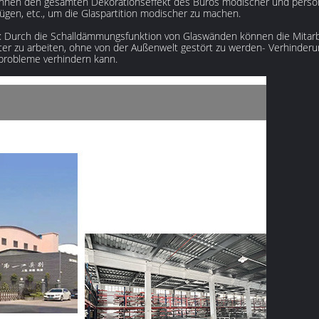
können den gesamten Dekorationseffekt des Büros modischer und persön
ügen, etc., um die Glaspartition modischer zu machen.
Durch die Schalldämmungsfunktion von Glaswänden können die Mitarbe
rter zu arbeiten, ohne von der Außenwelt gestört zu werden- Verhinder
probleme verhindern kann.