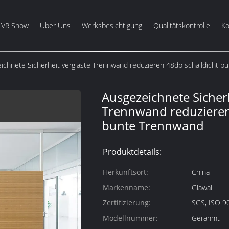
VR Show
Über Uns
Werksbesichtigung
Qualitätskontrolle
Ko
ichnete Sicherheit verglaste Trennwand reduzieren 48db schalldicht 
Ausgezeichnete Sicherh
Trennwand reduzieren
bunte Trennwand
Produktdetails:
Herkunftsort:
China
Markenname:
Glawall
Zertifizierung:
SGS, ISO 9
Modellnummer:
Gerahmt