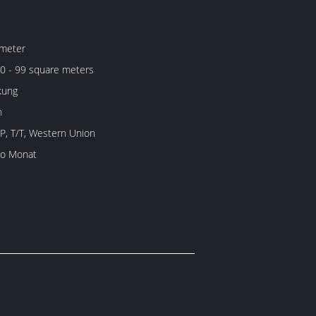
meter
0 - 99 square meters
kung
n
/P, T/T, Western Union
ro Monat