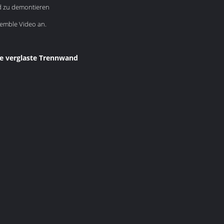
nd zu demontieren
semble Video an.
te verglaste Trennwand