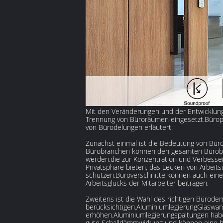
Mit den Veränderungen und der Entwicklun
Trennung von Büroräumen eingesetzt.Büropar
von Bürodelungen erläutert.
Zunächst einmal ist die Bedeutung von Büro
Bürobranchen können den gesamten Bürober
werden.die zur Konzentration und Verbesse
Privatsphäre bieten, das Lecken von Arbei
schützen.Büroverschnitte können auch eine
Arbeitsglücks der Mitarbeiter beitragen.
Zweitens ist die Wahl des richtigen Bürode
berücksichtigen.AluminiumlegierungGlaswa
erhöhen.Aluminiumlegierungspaltungen habe
gute Schalldämmwirkung und können eine bes