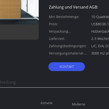
Zahlung und Versand AGB:
Min Bestellmenge:
10 Quadrat
Preis:
US$80.00 1
Verpackung
Holzverpac
Informationen:
Lieferzeit:
2-3 Woche
Zahlungsbedingungen:
L/C, D/A, D
Versorgungsmaterial-
3000 m2 p
Fähigkeit:
KONTAKT
chreibung
Ästhetik:
Moderne