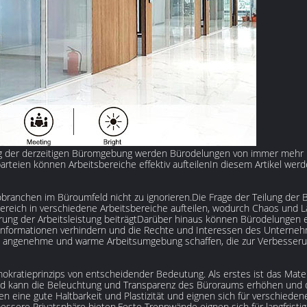
g der derzeitigen Büromgebung werden Bürodelungen von immer mehr Un
teien können Arbeitsbereiche effektiv aufteilenIn diesem Artikel wer
branchen im Büroumfeld nicht zu ignorieren.Die Frage der Teilung der 
eich in verschiedene Arbeitsbereiche aufteilen, wodurch Chaos und L
rung der Arbeitsleistung beiträgtDarüber hinaus können Bürodelungen 
tsinformationen verhindern und die Rechte und Interessen des Unterne
 angenehme und warme Arbeitsumgebung schaffen, die zur Verbesserun
mokratieprinzips von entscheidender Bedeutung. Als erstes ist das Mate
nd kann die Beleuchtung und Transparenz des Büroraums erhöhen und d
n eine gute Haltbarkeit und Plastizität und eignen sich für verschied
sere Privatsphäre bieten.Feste Trennwände eignen sich für langfristi