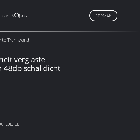
ntakt Mit Uns
GERMAN
bunte Trennwand
eit verglaste
 48db schalldicht
001,UL, CE