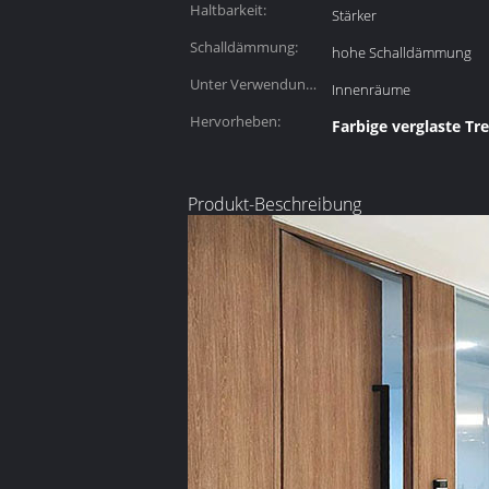
Haltbarkeit:
Stärker
Schalldämmung:
hohe Schalldämmung
Unter Verwendung
Innenräume
des Platzes:
Hervorheben:
Farbige verglaste T
Produkt-Beschreibung