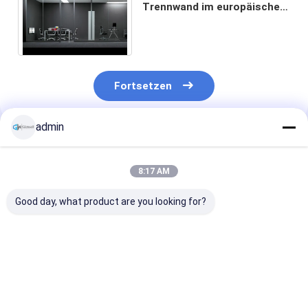
Trennwand im europäischen
Stil Büro Trennwand einfach
zu installieren Farbig
Fortsetzen
admin
Empfohlene Produkte
8:17 AM
Good day, what product are you looking for?
Custom Glass Studio
Einfach zu
Gelassenes
Partition Glas
installieren Glas
Panorama Voll
Büropartition mit
Trennwand
Rahmenlose