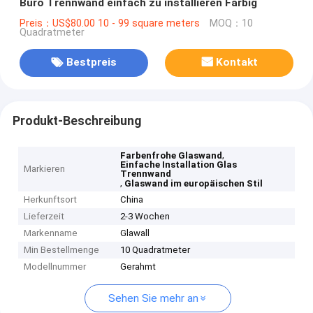
Büro Trennwand einfach zu installieren Farbig
Preis：US$80.00 10 - 99 square meters
MOQ：10
Quadratmeter
Bestpreis
Kontakt
Produkt-Beschreibung
,
Farbenfrohe Glaswand
Einfache Installation Glas
Markieren
Trennwand
,
Glaswand im europäischen Stil
Herkunftsort
China
Lieferzeit
2-3 Wochen
Markenname
Glawall
Min Bestellmenge
10 Quadratmeter
Modellnummer
Gerahmt
Sehen Sie mehr an